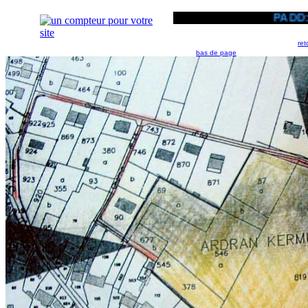
PADD: pro
ret
bas de page