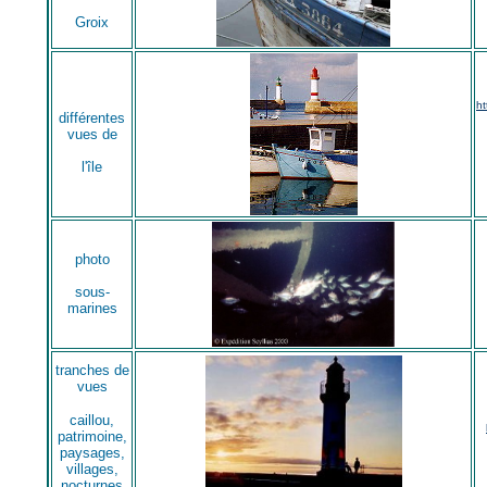
Groix
ht
différentes
vues de
l'île
photo
sous-
marines
tranches de
vues
caillou,
patrimoine,
paysages,
villages,
nocturnes