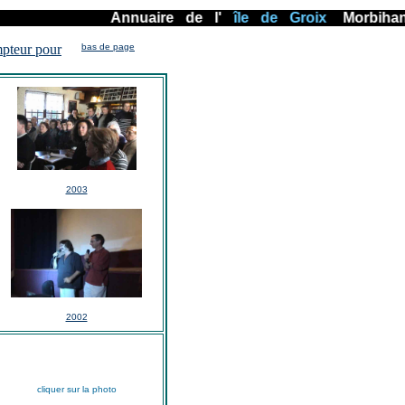
Annuaire
-
de
-
l'
-
île
-
de
-
Groix
--
Morbihan
-
bas de page
2003
2002
cliquer sur la photo