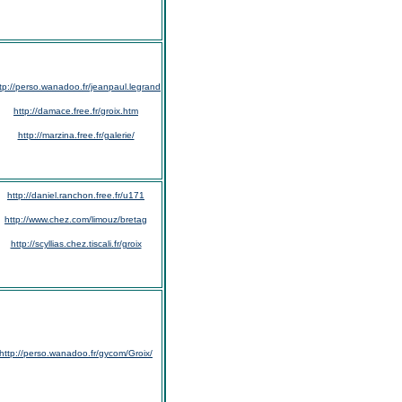
tp://perso.wanadoo.fr/jeanpaul.legrand
http://damace.free.fr/groix.htm
http://marzina.free.fr/galerie/
http://daniel.ranchon.free.fr/u171
http://www.chez.com/limouz/bretag
http://scyllias.chez.tiscali.fr/groix
http://perso.wanadoo.fr/gycom/Groix/