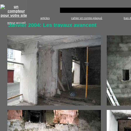
Annu
articles
cahier et contre-plaqué
bas 
retour
accueil
Janvier 2004: Les travaux avancent