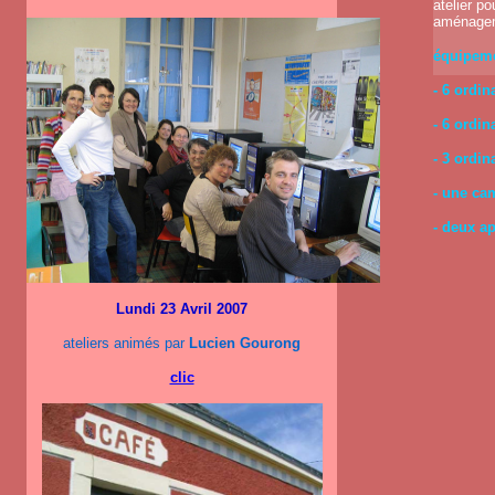
atelier po
aménagem
équipeme
- 6 ordin
- 6 ordina
- 3 ordin
- une ca
- deux a
Lundi 23 Avril 2007
ateliers animés par
Lucien Gourong
clic