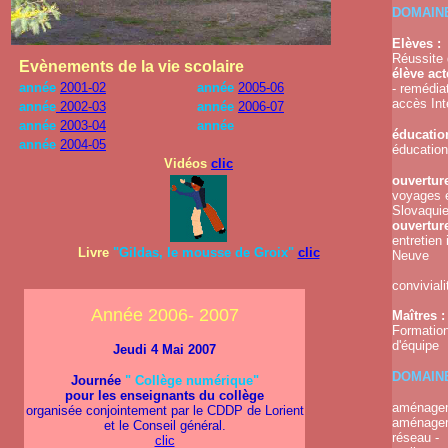
DOMAIN
Elèves :
Réussite 
Evènements de la vie scolaire
élève ac
année
2001-02
année
2005-06
- remédia
accès Int
année
2002-03
année
2006-07
année
2003-04
année
éducatio
année
2004-05
éducation
Vidéos
clic
ouvertur
voyages 
Slovaquie
ouvertur
entretien 
Livre
"Gildas, le mousse de Groix"
clic
Neuve
convivial
Année 2006- 2007
Maîtres :
Formation
d'équipe
Jeudi 4 Mai 2007
DOMAIN
Journée
" Collège numérique"
pour les enseignants du collège
aménageme
organisée conjointement par le CDDP de Lorient
aménageme
et le Conseil général.
réseau -
clic