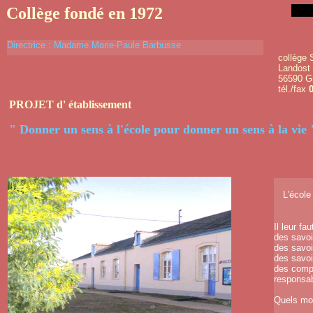
Collège fondé en 1972
Directrice : Madame Marie-Paule Barbusse
collège 
Landost
56590 G
tél./fax
PROJET d' établissement
" Donner un sens à l'école pour donner un sens à la vie 
L'école
Il leur fa
des savoi
des savoir
des savoi
des compé
responsab
Quels mo